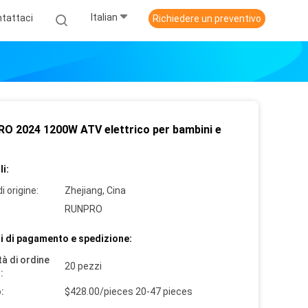
Italian
tattaci
Richiedere un preventivo
O 2024 1200W ATV elettrico per bambini e
i:
i origine:
Zhejiang, Cina
RUNPRO
i di pagamento e spedizione:
à di ordine
20 pezzi
:
:
$428.00/pieces 20-47 pieces