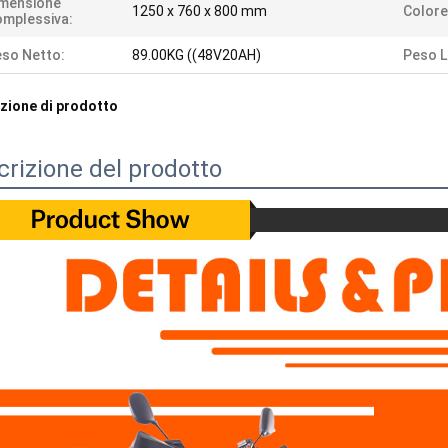
imensione
1250 x 760 x 800 mm
Colore
mplessiva:
so Netto:
89.00KG ((48V20AH)
Peso L
zione di prodotto
crizione del prodotto