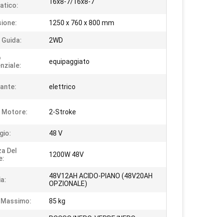
16x8-7/16x8-7
atico:
ione:
1250 x 760 x 800 mm
 Guida:
2WD
o
equipaggiato
nziale:
ante:
elettrico
i Motore:
2-Stroke
gio:
48 V
a Del
1200W 48V
e:
48V12AH ACIDO-PIANO (48V20AH
ia:
OPZIONALE)
 Massimo:
85 kg