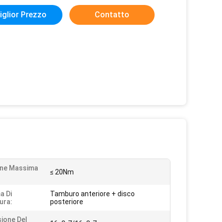
iglior Prezzo
Contatto
one Massima
≤ 20Nm
a Di
Tamburo anteriore + disco
ura:
posteriore
ione Del