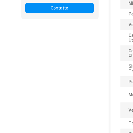
Mi
Contatto
Pe
Ve
Ca
Ut
Ca
Cl
Si
Tr
Po
M
Ve
Tr