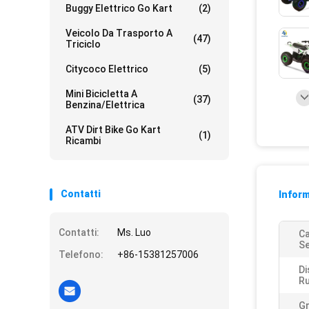
Buggy Elettrico Go Kart
(2)
Veicolo Da Trasporto A
(47)
Triciclo
Citycoco Elettrico
(5)
Mini Bicicletta A
(37)
Benzina/elettrica
ATV Dirt Bike Go Kart
(1)
Ricambi
Contatti
Inform
Contatti:
Ms. Luo
Ca
Se
Telefono:
+86-15381257006
Di
Ru
Gr