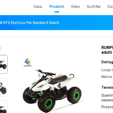
Casa.
Prodotti
Video
Su Di Noi
Con
ATV Elettrico Per Bambini E Adulti
RUNPR
adulti
Dettagl
Luogo d
Marca:
Termin
Quantit
minimo
Prezzo