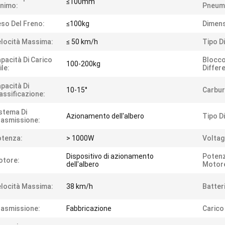
≤100mm
nimo:
Pneum
so Del Freno:
≤100kg
Dimens
locità Massima:
≤ 50 km/h
Tipo Di
pacità Di Carico
Blocc
100-200kg
ile:
Differe
pacità Di
10-15°
Carbur
assificazione:
stema Di
Azionamento dell'albero
Tipo D
asmissione:
tenza:
> 1000W
Voltag
Dispositivo di azionamento
Potenz
otore:
dell'albero
Motor
locità Massima:
38 km/h
Batter
asmissione:
Fabbricazione
Carico