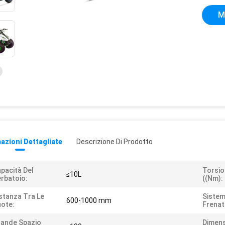
M
azioni Dettagliate
Descrizione Di Prodotto
pacità Del
Torsi
≤10L
rbatoio:
((Nm):
stanza Tra Le
Sistem
600-1000 mm
ote:
Frenat
ande Spazio
Dimens