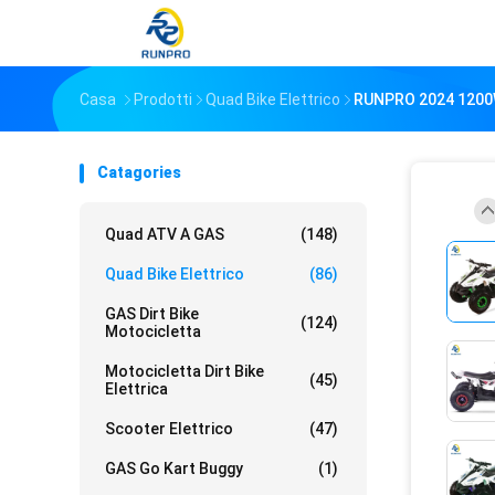
Casa
Prodotti
Quad Bike Elettrico
RUNPRO 2024 1200W 
Catagories
Quad ATV A GAS
(148)
Quad Bike Elettrico
(86)
GAS Dirt Bike
(124)
Motocicletta
Motocicletta Dirt Bike
(45)
Elettrica
Scooter Elettrico
(47)
GAS Go Kart Buggy
(1)