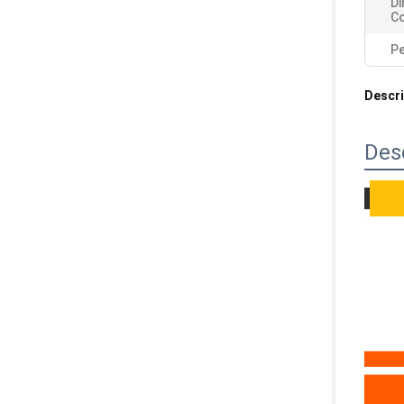
D
Co
Pe
Descri
Des